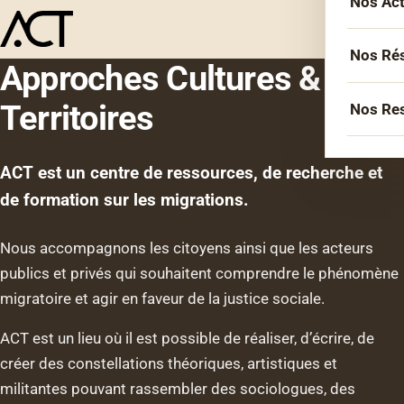
Nos Ac
Menu
L’équ
Acco
Nos Ré
Approches Cultures &
Sémin
Socié
Territoires
Nos Re
Forma
Inter
Agen
Atelie
ACT est un centre de ressources, de recherche et
Erasm
Podca
Cercl
de formation sur les migrations.
Le Li
Confé
Confé
Nous accompagnons les citoyens ainsi que les acteurs
La co
publics et privés qui souhaitent comprendre le phénomène
migratoire et agir en faveur de la justice sociale.
Veill
Les bi
ACT est un lieu où il est possible de réaliser, d’écrire, de
créer des constellations théoriques, artistiques et
militantes pouvant rassembler des sociologues, des