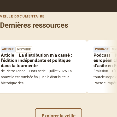
VEILLE DOCUMENTAIRE
Dernières ressources
ARTICLE
PODCAST
HISTOIRE
MI
Article – La distribution m’a cassé :
Podcast – M
l’édition indépendante et politique
européen c
dans la tourmente
d’asile en 
de Pierre Tenne – Hors série – juillet 2026 La
Émission – L’E
nouvelle est tombée fin juin : le distributeur
touteleurope.eu
historique des…
Pacte européen
Explorer la veille