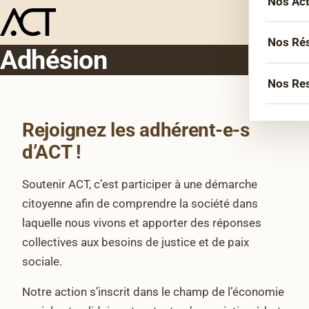
Nos Ac
Menu
L’équ
Acco
Nos Ré
Adhésion
Sémin
Socié
Nos Re
Forma
Inter
Agen
Atelie
Rejoignez les adhérent-e-s
Erasm
Podca
Cercl
d’ACT !
Le Li
Confé
Confé
Soutenir ACT, c’est participer à une démarche
La co
citoyenne afin de comprendre la société dans
laquelle nous vivons et apporter des réponses
Veill
collectives aux besoins de justice et de paix
Les bi
sociale.
Notre action s’inscrit dans le champ de l’économie