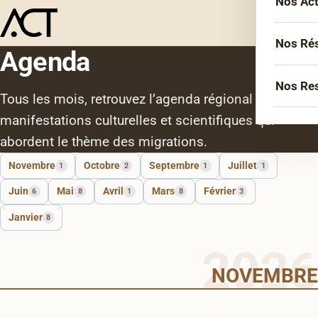
Nos Ac
Menu
L’équ
Acco
Nos Ré
Agenda
Sémin
Socié
Nos Re
Forma
Tous les mois, retrouvez l’agenda régional des
Inter
manifestations culturelles et scientifiques qui
Agen
Atelie
Erasm
abordent le thème des migrations.
Podca
Cercl
Le Li
Novembre
Octobre
Septembre
Juillet
1
2
1
1
Confé
Confé
Juin
Mai
Avril
Mars
Février
6
8
1
8
3
La co
Janvier
8
Veill
2026
Exposition – Mayotte Maore, la rencontre des
Les bi
NOVEMBRE
mondes
Mucem