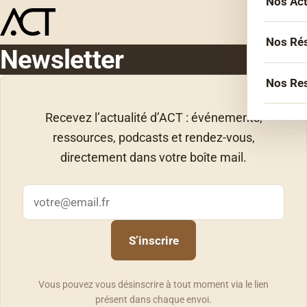
Nos Ac
Menu
L’équ
Acco
Nos Ré
Newsletter
Sémin
Socié
Nos Re
Forma
Inter
Agen
Recevez l’actualité d’ACT : événements,
Atelie
Erasm
ressources, podcasts et rendez-vous,
Podca
Cercl
directement dans votre boîte mail.
Le Li
Confé
Confé
Adresse
La co
e-
Veill
mail
S’inscrire
Les bi
Vous pouvez vous désinscrire à tout moment via le lien
présent dans chaque envoi.