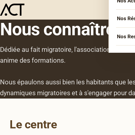
Nos Ac
L’équ
Acco
Nos Ré
Nous connaître
Sémin
Socié
Nos Re
Forma
Inter
Dédiée au fait migratoire, l'association ACT 
Agen
Atelie
Erasm
anime des formations.
Podca
Cercl
Le Li
Confé
Confé
Nous épaulons aussi bien les habitants que les
La co
dynamiques migratoires et à s'engager pour da
Veill
Les bi
Le centre