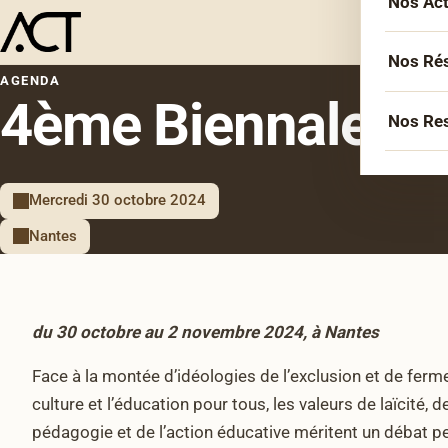
Nos Ac
L’équ
Acco
Nos Ré
AGENDA
Sémin
4ème Biennale de 
Socié
Nos Re
Forma
Inter
Agen
Atelie
Erasm
Mercredi 30 octobre 2024
Podca
Cercl
Le Li
Nantes
Confé
Confé
La co
Veill
du 30 octobre au 2 novembre 2024, à Nantes
Les bi
Face à la montée d’idéologies de l’exclusion et de ferm
culture et l’éducation pour tous, les valeurs de laïcité
pédagogie et de l’action éducative méritent un débat pe