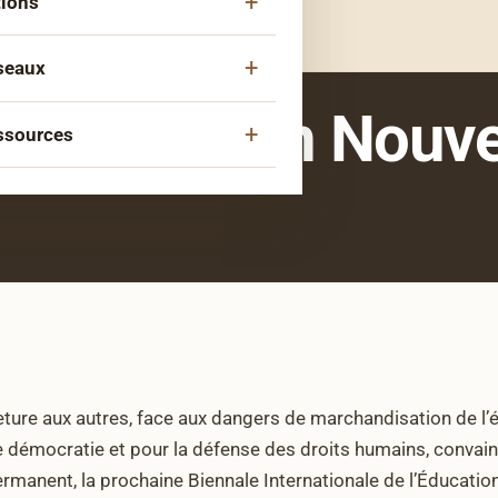
tions
Ouvrir
menu
le
ipe
mpagnement
sous-
seaux
Ouvrir
menu
le
aire
l’Education Nouve
tés Migrantes
sous-
ssources
Ouvrir
tion
menu
le
éseaux Histoire-Mémoire
da
sous-
rs
us +
menu
st « Pourquoi tu cries ? »
e de paroles
en
rences et interviews
rences
llection
e Documentaire
llets A.C.T.
eture aux autres, face aux dangers de marchandisation de l’
, de démocratie et pour la défense des droits humains, convai
rmanent, la prochaine Biennale Internationale de l’Éducatio