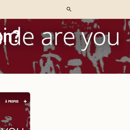
Menu
on?