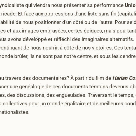
syndicaliste qui viendra nous présenter sa performance
Unio
rricade. Et face aux oppressions d’une liste sans fin (capitali
sabilité de nous positionner d’un côté ou de l’autre. Pour se
es et aux images embrasées, certes épiques, mais pourtant 
 nous avons développé et réfléchi des imaginaires alternatifs
ontinuant de nous nourrir, à côté de nos victoires. Ces tentat
onde brûler, ils ne sont pas notre centre, et sous les cendr
au travers des documentaires? À partir du film de
Harlan Co
t tracer une généalogie de ces documents témoins devenus ob
s, des discussions, des engueulades. Traversant le temps, gr
 collectives pour un monde égalitaire et de meilleures condit
nationalistes.