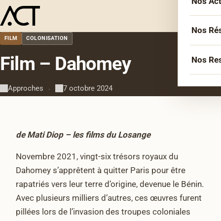
Nos Ac
Menu
L’équ
Acco
Nos Ré
FILM
COLONISATION
Sémin
Socié
Film – Dahomey
Nos Re
Forma
Inter
Agen
Atelie
Approches
7 octobre 2024
·
Erasm
Podca
Cercl
Le Li
Confé
Confé
de Mati Diop – les films du Losange
La co
Novembre 2021, vingt-six trésors royaux du
Veill
Dahomey s’apprêtent à quitter Paris pour être
Les bi
rapatriés vers leur terre d’origine, devenue le Bénin.
Avec plusieurs milliers d’autres, ces œuvres furent
pillées lors de l’invasion des troupes coloniales