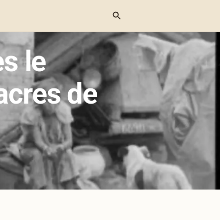
Menu
s le
acres de