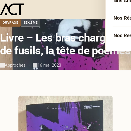
Nos Ac
Menu
L’équ
Acco
Nos Ré
OUVRAGE
SEXISME
Sémin
Socié
Livre – Les bras chargés
Nos Re
Forma
Inter
de fusils, la tête de poèmes
Agen
Atelie
Erasm
Podca
Cercl
Approches
16 mai 2023
·
Le Li
Confé
Confé
La co
Veill
Les bi