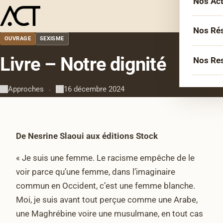
Nos Ac
Menu
L’équ
Acco
Nos Ré
OUVRAGE
SEXISME
Sémin
Socié
Livre – Notre dignité
Nos Re
Forma
Inter
Agen
Atelie
Approches
16 décembre 2024
·
Erasm
Podca
Cercl
Le Li
Confé
Confé
De Nesrine Slaoui aux éditions Stock
La co
« Je suis une femme. Le racisme empêche de le
Veill
voir parce qu’une femme, dans l’imaginaire
Les bi
commun en Occident, c’est une femme blanche.
Moi, je suis avant tout perçue comme une Arabe,
une Maghrébine voire une musulmane, en tout cas