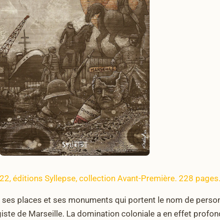
22, éditions Syllepse, collection Avant-Première. 228 pages
 rues, ses places et ses monuments qui portent le nom de per
giste de Marseille. La domination coloniale a en effet profo