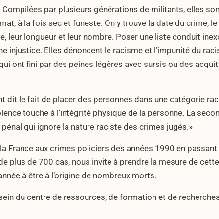
 Compilées par plusieurs générations de militants, elles so
t, à la fois sec et funeste. On y trouve la date du crime, le
e, leur longueur et leur nombre. Poser une liste conduit ine
ne injustice. Elles dénoncent le racisme et l’impunité du raci
ui ont fini par des peines légères avec sursis ou des acqui
t dit le fait de placer des personnes dans une catégorie raci
iolence touche à l’intégrité physique de la personne. La second
 pénal qui ignore la nature raciste des crimes jugés.»
la France aux crimes policiers des années 1990 en passant p
 plus de 700 cas, nous invite à prendre la mesure de cette h
 année à être à l’origine de nombreux morts.
ein du centre de ressources, de formation et de recherches