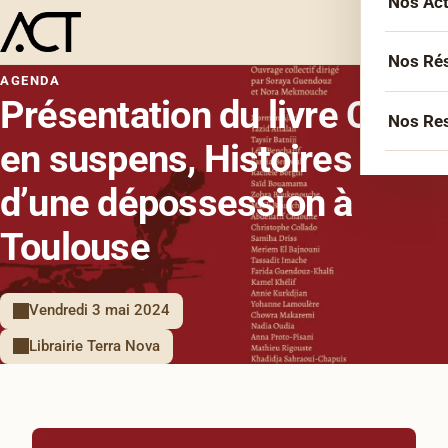
Nos Ac
Menu
L’équ
Acco
Nos Ré
AGENDA
Sémin
Présentation du livre Corps
Socié
Nos Re
Forma
en suspens, Histoires
Inter
Agen
Atelie
d’une dépossession à
Erasm
Podca
Cercl
Le Li
Toulouse
Confé
Confé
La co
Vendredi 3 mai 2024
Veill
Librairie Terra Nova
Les bi