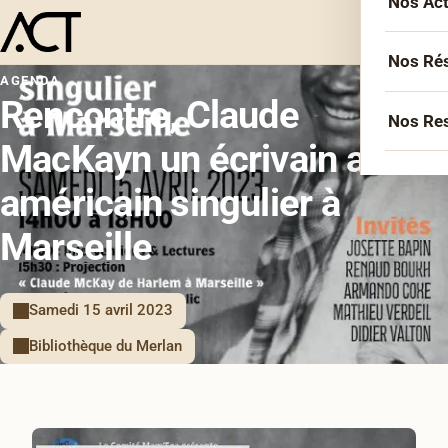
Nos Ac
Menu
L’équ
Acco
Nos Ré
AGENDA
Sémin
Rencontre, Claude
Socié
Nos Re
Forma
MacKayn un écrivain afro-
Inter
Agen
Atelie
américain singulier à
Erasm
Podca
Cercl
Le Li
Marseille
Confé
Confé
La co
Samedi 15 avril 2023
Veill
Bibliothèque du Merlan
Les bi