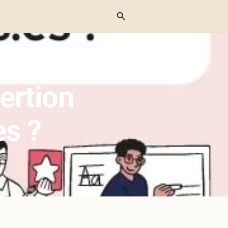
Menu
anté » –
ertion
es ?