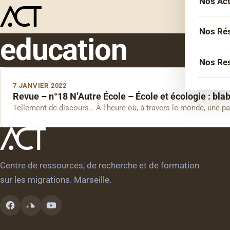
Nos Ac
L’équ
Acco
Nos Ré
education
Sémin
Socié
Nos Re
Forma
Inter
7 JANVIER 2022
Agen
Atelie
Revue – n°18 N’Autre École – École et écologie : bla
Erasm
Tellement de discours… À l’heure où, à travers le monde, une par
Podca
Cercl
Le Li
Confé
Confé
La co
Centre de ressources, de recherche et de formation
Veill
sur les migrations. Marseille.
Les bi