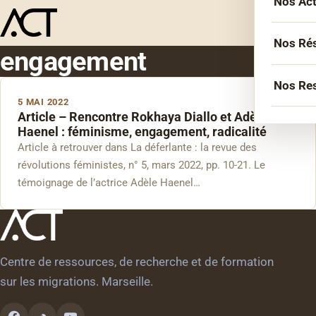
Nos Ac
Menu
L’équ
Acco
Nos Ré
engagement
Sémin
Socié
Nos Re
Forma
5 MAI 2022
Inter
Article – Rencontre Rokhaya Diallo et Adèle
Agen
Atelie
Haenel : féminisme, engagement, radicalité
Erasm
Article à retrouver dans La déferlante : la revue des
Podca
Cercl
Le Li
révolutions féministes, n° 5, mars 2022, pp. 10-21. Le
Confé
Confé
témoignage de l’actrice Adèle Haenel…
La co
Veill
Centre de ressources, de recherche et de formation
Les bi
sur les migrations. Marseille.