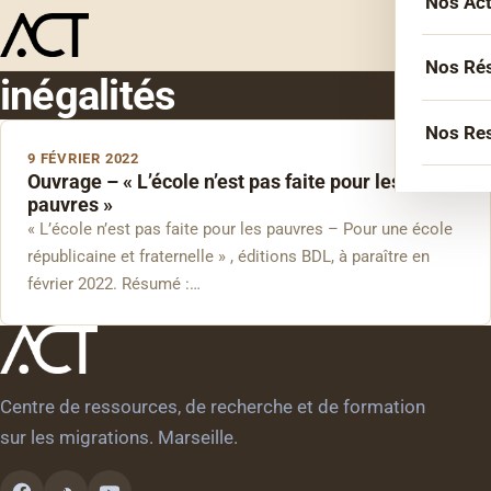
Nos Ac
Menu
L’équ
Acco
Nos Ré
inégalités
Sémin
Socié
Nos Re
Forma
9 FÉVRIER 2022
Inter
Ouvrage – « L’école n’est pas faite pour les
Agen
Atelie
pauvres »
Erasm
« L’école n’est pas faite pour les pauvres – Pour une école
Podca
Cercl
Le Li
républicaine et fraternelle » , éditions BDL, à paraître en
Confé
Confé
février 2022. Résumé :…
La co
Veill
Centre de ressources, de recherche et de formation
Les bi
sur les migrations. Marseille.