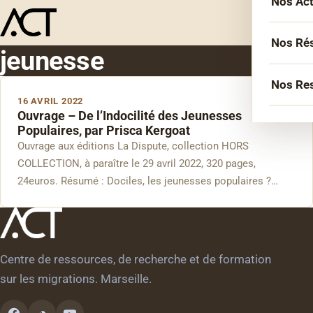
Nos Ac
Menu
L’équ
Acco
Nos Ré
jeunesse
Sémin
Socié
Nos Re
Forma
16 AVRIL 2022
Inter
Ouvrage – De l’Indocilité des Jeunesses
Agen
Atelie
Populaires, par Prisca Kergoat
Erasm
Ouvrage aux éditions La Dispute, collection HORS
Podca
Cercl
Le Li
COLLECTION, à paraître le 29 avril 2022, 320 pages,
Confé
Confé
24euros. Résumé : Dociles, les jeunesses populaires ?…
La co
Veill
Centre de ressources, de recherche et de formation
Les bi
sur les migrations. Marseille.