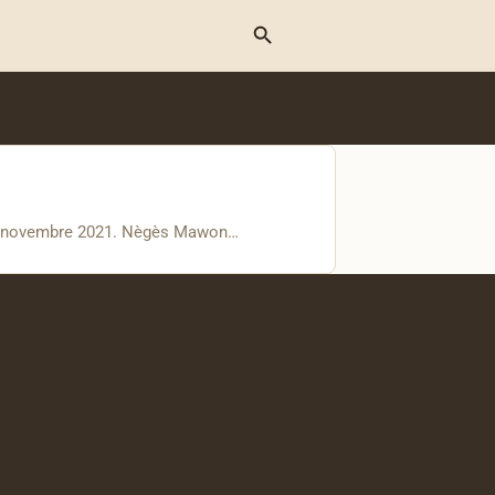
Menu
e 18 novembre 2021. Nègès Mawon…