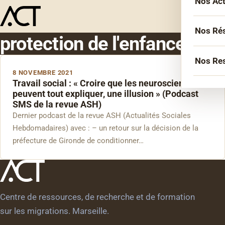
Nos Ac
Menu
L’équ
Acco
Nos Ré
protection de l'enfance
Sémin
Socié
Nos Re
Forma
8 NOVEMBRE 2021
Inter
Travail social : « Croire que les neurosciences
Agen
Atelie
peuvent tout expliquer, une illusion » (Podcast
Erasm
SMS de la revue ASH)
Podca
Cercl
Dernier podcast de la revue ASH (Actualités Sociales
Le Li
Confé
Confé
Hebdomadaires) avec : – un retour sur la décision de la
préfecture de Gironde de conditionner…
La co
Veill
Les bi
Centre de ressources, de recherche et de formation
sur les migrations. Marseille.