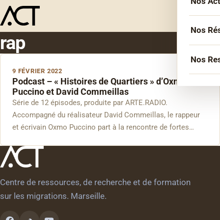
Nos Ac
Menu
L’équ
Acco
Nos Ré
rap
Sémin
Socié
Nos Re
Forma
9 FÉVRIER 2022
Inter
Podcast – « Histoires de Quartiers » d’Oxmo
Agen
Atelie
Puccino et David Commeillas
Erasm
Série de 12 épisodes, produite par ARTE.RADIO.
Podca
Cercl
Le Li
Accompagné du réalisateur David Commeillas, le rappeur
Confé
Confé
et écrivain Oxmo Puccino part à la rencontre de fortes…
La co
Veill
Centre de ressources, de recherche et de formation
Les bi
sur les migrations. Marseille.