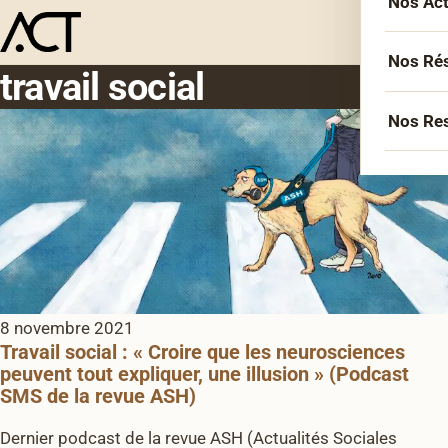
Nos Ac
Menu
L’équ
Acco
Nos Ré
travail social
Sémin
Socié
Nos Re
Forma
Inter
Agen
Atelie
Erasm
Podca
Cercl
Le Li
Confé
Confé
La co
8 novembre 2021
Veill
Travail social : « Croire que les neurosciences
Les bi
peuvent tout expliquer, une illusion » (Podcast
SMS de la revue ASH)
Dernier podcast de la revue ASH (Actualités Sociales