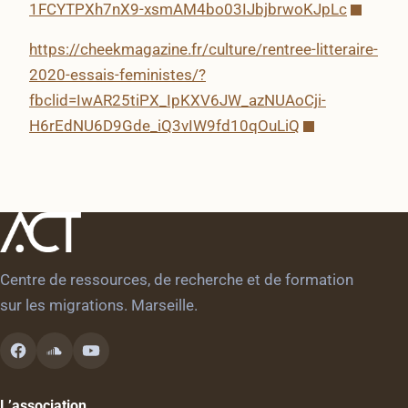
1FCYTPXh7nX9-xsmAM4bo03IJbjbrwoKJpLc
https://cheekmagazine.fr/culture/rentree-litteraire-
2020-essais-feministes/?
fbclid=IwAR25tiPX_IpKXV6JW_azNUAoCji-
H6rEdNU6D9Gde_iQ3vIW9fd10qOuLiQ
Centre de ressources, de recherche et de formation
sur les migrations. Marseille.
L’association