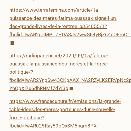
https://www.terrafemina.com/article/-la-
puissance-des-meres-fatima-ouassak-signe-l-un-
des-grands-livres-de-la-rentree_a354855/1?
fbclid=IwAR2cUMPUZPDASJs2wwS64yRjZ64cOFmO
https://radioparleur.net/2020/09/15/fatima-
ouassak-la-puissance-des-meres-et-la-force-
politique/?
fbclid=IwAR2YnpSw43CKpAAX_NA2RZyLK2ERVpNc2p
YhQpXi7u6dhRNMf7dYI3g
https://www.franceculture.fr/emissions/la-grande-
table-idees/les-meres-porteuses-dune-nouvelle-
force-politique?
fbclid=IwAR025Ray59oQx8M5nqm8PX-