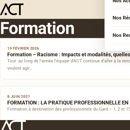
Nos Ac
L’équ
Acco
Nos Ré
Formation
Sémin
Socié
Nos Re
Forma
Inter
19 FÉVRIER 2026
Agen
Atelie
Formation – Racisme : Impacts et modalités, quelles 
Erasm
Tout au long de l’année l’équipe d’ACT continue d’aller à la renc
Podca
Cercl
Le Li
veulent agir…
Confé
Confé
La co
Veill
8 JUIN 2021
FORMATION : LA PRATIQUE PROFESSIONNELLE EN
Les bi
Formation à destination des professionnels du Gard – 1, 2 et 15