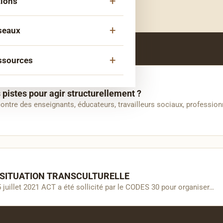
tions
Ouvrir
menu
le
ipe
mpagnement
sous-
seaux
Ouvrir
menu
le
aire
tés Migrantes
sous-
ssources
Ouvrir
tion
menu
le
éseaux Histoire-Mémoire
da
sous-
rs
pistes pour agir structurellement ?
us +
menu
ontre des enseignants, éducateurs, travailleurs sociaux, professionne
st « Pourquoi tu cries ? »
e de paroles
en
rences et interviews
rences
llection
e Documentaire
 SITUATION TRANSCULTURELLE
llets A.C.T.
 juillet 2021 ACT a été sollicité par le CODES 30 pour organiser…