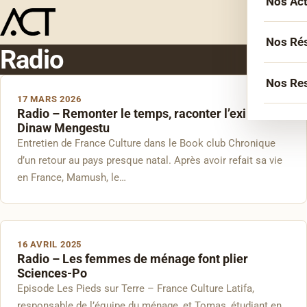
Nos Ac
Menu
L’équ
Acco
Nos Ré
Radio
Sémin
Socié
Nos Re
Forma
17 MARS 2026
Inter
Radio – Remonter le temps, raconter l’exil avec
Agen
Atelie
Dinaw Mengestu
Erasm
Entretien de France Culture dans le Book club Chronique
Podca
Cercl
Le Li
d’un retour au pays presque natal. Après avoir refait sa vie
Confé
Confé
en France, Mamush, le…
La co
Veill
16 AVRIL 2025
Les bi
Radio – Les femmes de ménage font plier
Sciences-Po
Episode Les Pieds sur Terre – France Culture Latifa,
responsable de l’équipe du ménage, et Tomas, étudiant en