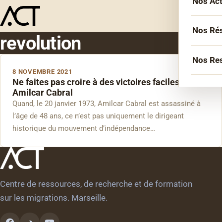
Nos Ac
Menu
L’équ
Acco
Nos Ré
revolution
Sémin
Socié
Nos Re
Forma
8 NOVEMBRE 2021
Inter
Ne faites pas croire à des victoires faciles –
Agen
Atelie
Amilcar Cabral
Erasm
Quand, le 20 janvier 1973, Amilcar Cabral est assassiné à
Podca
Cercl
Le Li
l’âge de 48 ans, ce n’est pas uniquement le dirigeant
Confé
Confé
historique du mouvement d’indépendance…
La co
Veill
Centre de ressources, de recherche et de formation
Les bi
sur les migrations. Marseille.