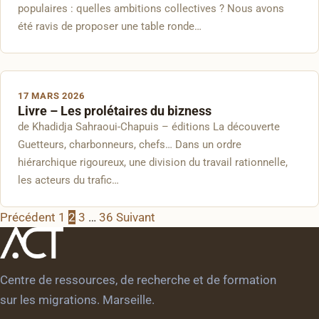
populaires : quelles ambitions collectives ? Nous avons
été ravis de proposer une table ronde…
17 MARS 2026
Livre – Les prolétaires du bizness
de Khadidja Sahraoui-Chapuis – éditions La découverte
Guetteurs, charbonneurs, chefs… Dans un ordre
hiérarchique rigoureux, une division du travail rationnelle,
les acteurs du trafic…
Pagination
Précédent
1
2
3
…
36
Suivant
des
publications
Centre de ressources, de recherche et de formation
sur les migrations. Marseille.