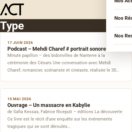
Nos Ac
Menu
L’équ
Acco
Nos Ré
Type
Sémin
Socié
Nos Re
Forma
17 JUIN 2026
Inter
Podcast – Mehdi Charef # portrait sonore
Agen
Atelie
Minute papillon – des bidonvilles de Nanterre à la
Erasm
Podca
Cercl
cérémonie des Césars Une conversation avec Mehdi
Le Li
Charef, romancier, scénariste et cinéaste, réalisée le 30…
Confé
Confé
La co
Veill
15 MAI 2026
Ouvrage – Un massacre en Kabylie
Les bi
de Safia Kessas, Fabrice Riceputi – éditions La découverte
Ce livre est le récit d’une enquête sur les événements
tragiques qui se sont déroulés…