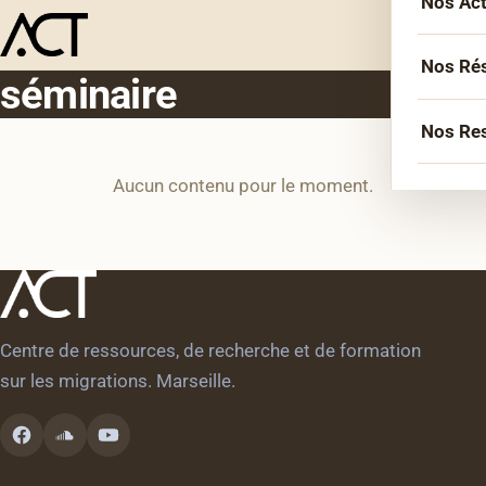
Nos Ac
Menu
L’équ
Acco
Nos Ré
séminaire
Sémin
Socié
Nos Re
Forma
Inter
Aucun contenu pour le moment.
Agen
Atelie
Erasm
Podca
Cercl
Le Li
Confé
Confé
La co
Centre de ressources, de recherche et de formation
Veill
sur les migrations. Marseille.
Les bi