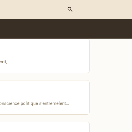
Menu
crit,…
 conscience politique s’entremêlent…