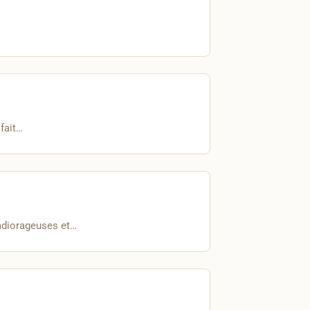
fait…
radiorageuses et…