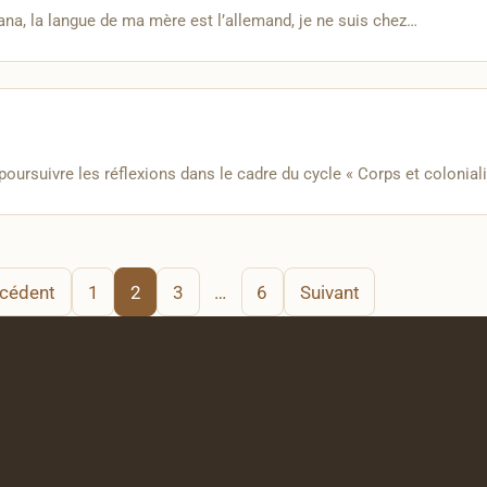
na, la langue de ma mère est l’allemand, je ne suis chez…
oursuivre les réflexions dans le cadre du cycle « Corps et colonial
cédent
1
2
3
…
6
Suivant