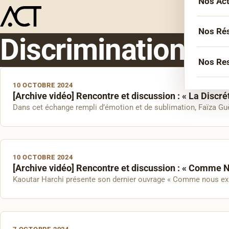
Nos Ac
L’équ
Acco
Nos Ré
Discrimination
Sémin
Socié
Nos Re
Forma
Inter
10 OCTOBRE 2024
Agen
Atelie
[Archive vidéo] Rencontre et discussion : « La Disc
Erasm
Dans cet échange rempli d’émotion et de sublimation, Faïza Guène
Podca
Cercl
Le Li
Confé
Confé
La co
10 OCTOBRE 2024
[Archive vidéo] Rencontre et discussion : « Comme 
Veill
Kaoutar Harchi présente son dernier ouvrage « Comme nous existo
Les bi