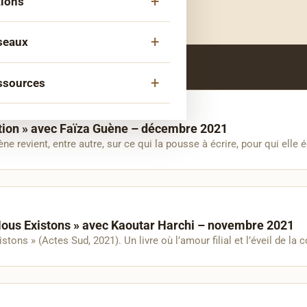
tions
Ouvrir
menu
le
ipe
mpagnement
sous-
seaux
Ouvrir
menu
le
aire
tés Migrantes
sous-
ssources
Ouvrir
tion
menu
le
éseaux Histoire-Mémoire
da
sous-
rs
rétion » avec Faïza Guène – décembre 2021
us +
menu
 revient, entre autre, sur ce qui la pousse à écrire, pour qui elle é
st « Pourquoi tu cries ? »
e de paroles
en
rences et interviews
rences
llection
Nous Existons » avec Kaoutar Harchi – novembre 2021
e Documentaire
ns » (Actes Sud, 2021). Un livre où l’amour filial et l’éveil de la
llets A.C.T.