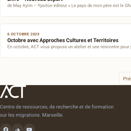
de May Ayim – Ypsilon éditeur « Le pays de mon père est le Gha
6 OCTOBRE 2023
Octobre avec Approches Cultures et Territoires
En octobre, ACT vous propose un atelier et une rencontre pour p
Pagination
Pré
des
publications
Centre de ressources, de recherche et de formation
sur les migrations. Marseille.